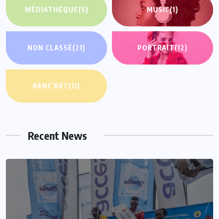
MÉDIATHÈQUE
(5)
MUSIC
(1)
NON CLASSÉ
(21)
PORTRAIT
(12)
RANC’ART
(11)
Recent News