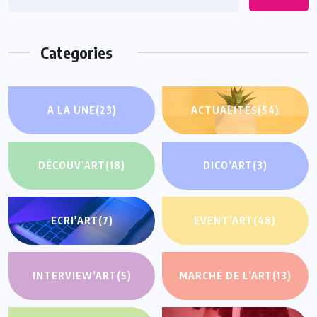
Categories
A LA UNE
(23)
ACTUALITÉS
(54)
DÉCOUV’ART
(18)
DICO’ART
(3)
ECRI'ART
(7)
EVENT’ART
(48)
INTERVIEW’ART
(5)
MARCHÉ DE L’ART
(13)