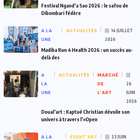
Festival Ngand’a Sao 2026 : le safou de
Dibombari fédère
A LA
ACTUALITÉS
14 JUILLET
UNE
2026
Madiba Run 4 Health 2026 : un succès au-
delà des
A
ACTUALITÉS
MARCHÉ
LA
DE
26
UNE
L’ART
JUIN
2026
Doual’art : Kaptué Christian dévoile son
univers à travers l’«Open
A LA
EVENT’ART
23 JUIN