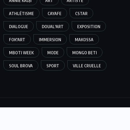
ANNIE KADJI
ART
ARTISTE
ATHLÉTISME
CAYAFE
CSTAR
DIALOGUE
DOUAL'ART
EXPOSITION
FOK'ART
IMMERSION
MAKOSSA
MBOTI WEEK
MODE
MONGO BETI
SOUL BROVA
SPORT
VILLE CRUELLE
© 2025,
Tallart Group,
Tous droits réservés. Developpé par
We Tell Africa