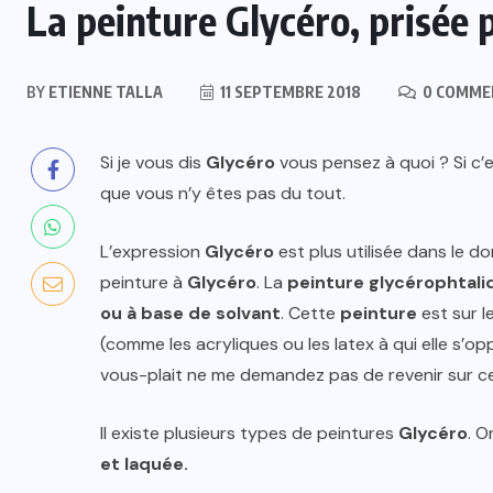
La peinture Glycéro, prisée 
BY
ETIENNE TALLA
11 SEPTEMBRE 2018
0 COMME
Si je vous dis
Glycéro
vous pensez à quoi ? Si c’
que vous n’y êtes pas du tout.
L’expression
Glycéro
est plus utilisée dans le d
peinture à
Glycéro
. La
peinture glycérophtali
ou à base de solvant
. Cette
peinture
est sur l
(comme les acryliques ou les latex à qui elle s’o
vous-plait ne me demandez pas de revenir sur ce
Il existe plusieurs types de peintures
Glycéro
. O
et laquée.