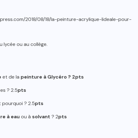
ordpress.com/2018/08/18/la-peinture-acrylique-lideale-pour-
 lycée ou au collège.
e
et de la
peinture à Glycéro ? 2pts
es ? 2.5
pts
t pourquoi ? 2.5
pts
re à eau
ou à
solvant
? 2
pts