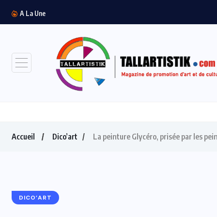
Madiba Run 4 Health 2026 : un succès...
A La Une
Accueil
Dico’art
La peinture Glycéro, prisée par les pe
DICO’ART