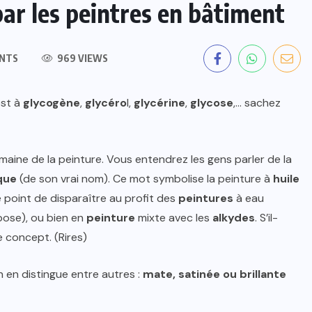
par les peintres en bâtiment
NTS
969 VIEWS
est à
glycogène
,
glycéro
l,
glycérine
,
glycose
,… sachez
omaine de la peinture. Vous entendrez les gens parler de la
que
(de son vrai nom). Ce mot symbolise la peinture à
huile
e point de disparaître au profit des
peintures
à eau
ppose), ou bien en
peinture
mixte avec les
alkydes
. S’il-
 concept. (Rires)
n en distingue entre autres :
mate, satinée ou brillante