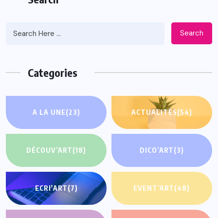
Search
Categories
A LA UNE
(23)
ACTUALITÉS
(54)
DÉCOUV’ART
(18)
DICO’ART
(3)
ECRI'ART
(7)
EVENT’ART
(48)