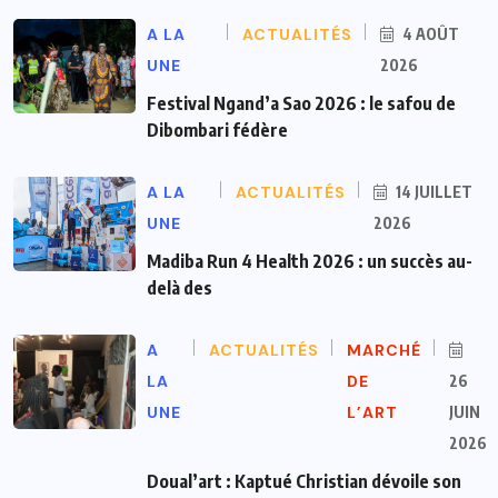
A LA
ACTUALITÉS
4 AOÛT
UNE
2026
Festival Ngand’a Sao 2026 : le safou de
Dibombari fédère
A LA
ACTUALITÉS
14 JUILLET
UNE
2026
Madiba Run 4 Health 2026 : un succès au-
delà des
A
ACTUALITÉS
MARCHÉ
LA
DE
26
UNE
L’ART
JUIN
2026
Doual’art : Kaptué Christian dévoile son