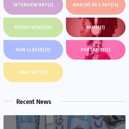
INTERVIEW’ART
(5)
MARCHÉ DE L’ART
(13)
MÉDIATHÈQUE
(5)
MUSIC
(1)
NON CLASSÉ
(21)
PORTRAIT
(12)
RANC’ART
(11)
Recent News