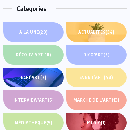
Categories
A LA UNE
(23)
ACTUALITÉS
(54)
DÉCOUV’ART
(18)
DICO’ART
(3)
ECRI'ART
(7)
EVENT’ART
(48)
INTERVIEW’ART
(5)
MARCHÉ DE L’ART
(13)
MÉDIATHÈQUE
(5)
MUSIC
(1)