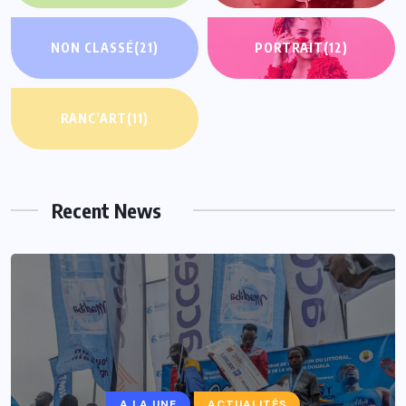
NON CLASSÉ
(21)
PORTRAIT
(12)
RANC’ART
(11)
Recent News
A LA UNE
ACTUALITÉS