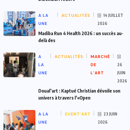
A LA
ACTUALITÉS
14 JUILLET
UNE
2026
Madiba Run 4 Health 2026 : un succès au-
delà des
A
ACTUALITÉS
MARCHÉ
LA
DE
26
UNE
L’ART
JUIN
2026
Doual’art : Kaptué Christian dévoile son
univers à travers l’«Open
A LA
EVENT’ART
23 JUIN
UNE
2026