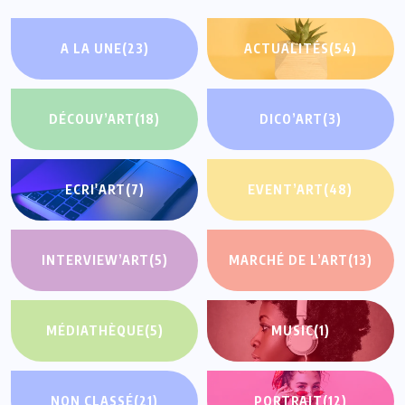
A LA UNE
(23)
ACTUALITÉS
(54)
DÉCOUV’ART
(18)
DICO’ART
(3)
ECRI'ART
(7)
EVENT’ART
(48)
INTERVIEW’ART
(5)
MARCHÉ DE L’ART
(13)
MÉDIATHÈQUE
(5)
MUSIC
(1)
NON CLASSÉ
(21)
PORTRAIT
(12)