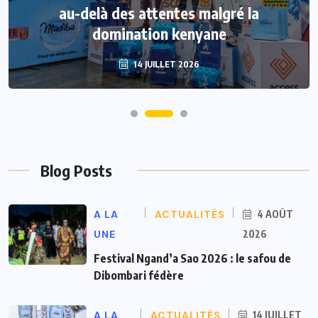
au-delà des attentes malgré la
domination kenyane
14 JUILLET 2026
Blog Posts
A LA
ACTUALITÉS
4 AOÛT
UNE
2026
Festival Ngand’a Sao 2026 : le safou de
Dibombari fédère
A LA
ACTUALITÉS
14 JUILLET