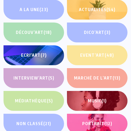
A LA UNE
(23)
ACTUALITÉS
(54)
DÉCOUV’ART
(18)
DICO’ART
(3)
ECRI'ART
(7)
EVENT’ART
(48)
INTERVIEW’ART
(5)
MARCHÉ DE L’ART
(13)
MÉDIATHÈQUE
(5)
MUSIC
(1)
NON CLASSÉ
(21)
PORTRAIT
(12)