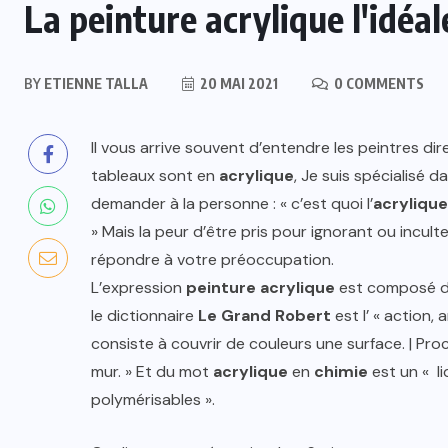
La peinture acrylique l'idéal
BY
ETIENNE TALLA
20 MAI 2021
0 COMMENTS
Il vous arrive souvent d’entendre les peintres dire 
tableaux sont en
acrylique
, Je suis spécialisé da
demander à la personne : « c’est quoi l’
acrylique
» Mais la peur d’être pris pour ignorant ou incult
répondre à votre préoccupation.
L’expression
peinture acrylique
est composé d
le dictionnaire
Le Grand Robert
est l’ « action,
consiste à couvrir de couleurs une surface. | Procé
mur. » Et du mot
acrylique
en
chimie
est un « li
polymérisables ».