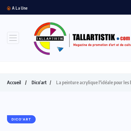
Madiba Run 4 Health 2026 : un succès...
A La Une
Accueil
Dico’art
La peinture acrylique l'idéale pour les 
DICO’ART