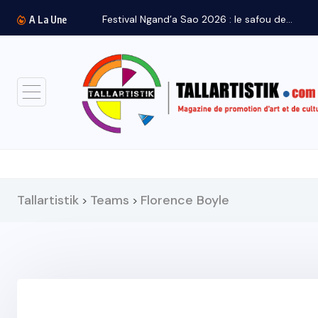
Festival Ngand’a Sao 2026 : le safou de...
A La Une
Tallartistik
Teams
Florence Boyle
>
>