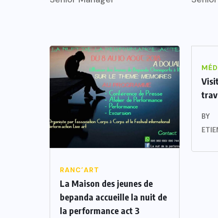
MÉD
Visi
tra
BY
ETIE
RANC’ART
La Maison des jeunes de
bepanda accueille la nuit de
la performance act 3