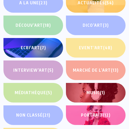
A LA UNE
(23)
ACTUALITÉS
(54)
DÉCOUV’ART
(18)
DICO’ART
(3)
ECRI'ART
(7)
EVENT’ART
(48)
INTERVIEW’ART
(5)
MARCHÉ DE L’ART
(13)
MÉDIATHÈQUE
(5)
MUSIC
(1)
NON CLASSÉ
(21)
PORTRAIT
(12)