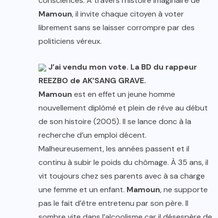
consciences. A travers l’histoire imaginaire de
Mamoun
, il invite chaque citoyen à voter
librement sans se laisser corrompre par des
politiciens véreux.
J’ai vendu mon vote. La BD du rappeur
REEZBO de AK’SANG GRAVE.
Mamoun
est en effet un jeune homme
nouvellement diplômé et plein de rêve au début
de son histoire (2005). Il se lance donc à la
recherche d’un emploi décent.
Malheureusement, les années passent et il
continu à subir le poids du chômage. À 35 ans, il
vit toujours chez ses parents avec à sa charge
une femme et un enfant.
Mamoun
, ne supporte
pas le fait d’être entretenu par son père. Il
sombre vite dans l’alcoolisme car il désespère de