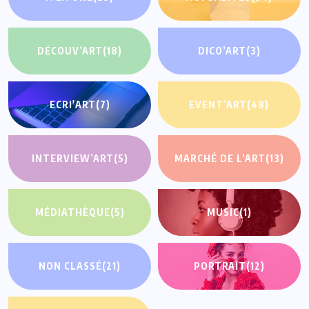
DÉCOUV’ART
(18)
DICO’ART
(3)
ECRI'ART
(7)
EVENT’ART
(48)
INTERVIEW’ART
(5)
MARCHÉ DE L’ART
(13)
MÉDIATHÈQUE
(5)
MUSIC
(1)
NON CLASSÉ
(21)
PORTRAIT
(12)