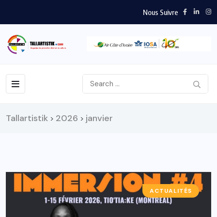
Nous Suivre
Tallartistik
2026
janvier
>
>
ACTUALITÉS
A LA UNE