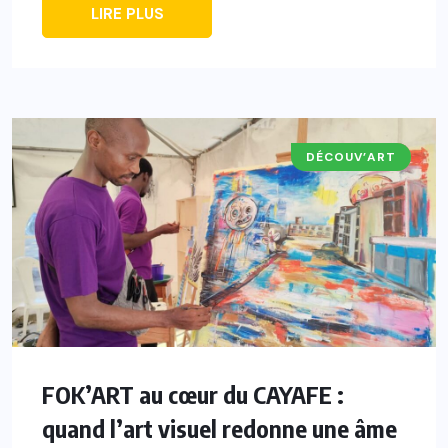
LIRE PLUS
DÉCOUV’ART
ACTUALITÉS
A LA UNE
FOK’ART au cœur du CAYAFE :
quand l’art visuel redonne une âme