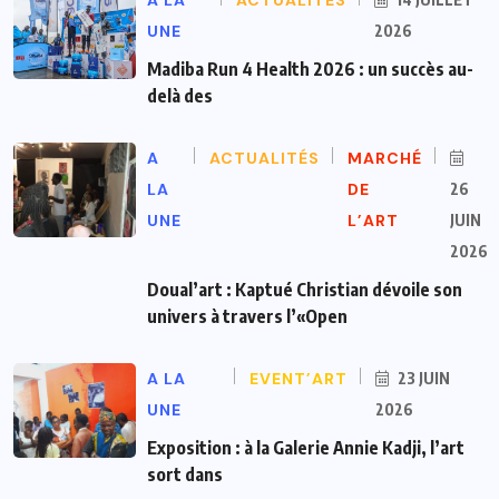
A LA
ACTUALITÉS
UNE
2026
Madiba Run 4 Health 2026 : un succès au-
delà des
A
ACTUALITÉS
MARCHÉ
LA
DE
26
UNE
L’ART
JUIN
2026
Doual’art : Kaptué Christian dévoile son
univers à travers l’«Open
A LA
EVENT’ART
23 JUIN
UNE
2026
Exposition : à la Galerie Annie Kadji, l’art
sort dans