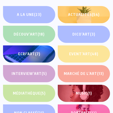
A LA UNE
(23)
ACTUALITÉS
(54)
DÉCOUV’ART
(18)
DICO’ART
(3)
ECRI'ART
(7)
EVENT’ART
(48)
INTERVIEW’ART
(5)
MARCHÉ DE L’ART
(13)
MÉDIATHÈQUE
(5)
MUSIC
(1)
NON CLASSÉ
(21)
PORTRAIT
(12)