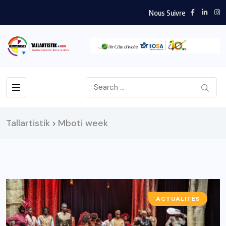
Nous Suivre
Tallartistik
Mboti week
>
ACTUALITÉS
A LA UNE