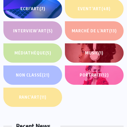
ECRI'ART
(7)
EVENT’ART
(48)
INTERVIEW’ART
(5)
MARCHÉ DE L’ART
(13)
MÉDIATHÈQUE
(5)
MUSIC
(1)
NON CLASSÉ
(21)
PORTRAIT
(12)
RANC’ART
(11)
Recent News