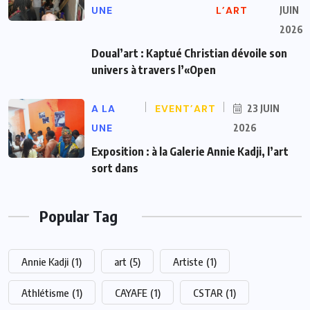
UNE
L’ART
JUIN
2026
Doual’art : Kaptué Christian dévoile son
univers à travers l’«Open
A LA
EVENT’ART
23 JUIN
UNE
2026
Exposition : à la Galerie Annie Kadji, l’art
sort dans
Popular Tag
Annie Kadji
(1)
art
(5)
Artiste
(1)
Athlétisme
(1)
CAYAFE
(1)
CSTAR
(1)