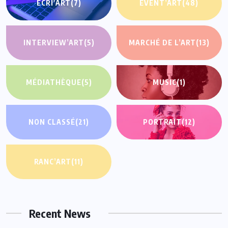
ECRI'ART
(7)
EVENT’ART
(48)
INTERVIEW’ART
(5)
MARCHÉ DE L’ART
(13)
MÉDIATHÈQUE
(5)
MUSIC
(1)
NON CLASSÉ
(21)
PORTRAIT
(12)
RANC’ART
(11)
Recent News