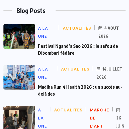
Blog Posts
A LA
ACTUALITÉS
4 AOÛT
UNE
2026
Festival Ngand’a Sao 2026 : le safou de
Dibombari fédère
A LA
ACTUALITÉS
14 JUILLET
UNE
2026
Madiba Run 4 Health 2026 : un succès au-
delà des
A
ACTUALITÉS
MARCHÉ
LA
DE
26
UNE
L’ART
JUIN