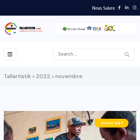
Nous Suivre
Tallartistik
2022
novembre
>
>
EVENT’ART
RANC’ART