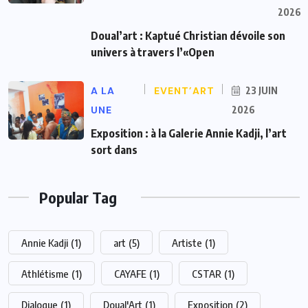
2026
Doual’art : Kaptué Christian dévoile son
univers à travers l’«Open
A LA
EVENT’ART
23 JUIN
UNE
2026
Exposition : à la Galerie Annie Kadji, l’art
sort dans
Popular Tag
Annie Kadji
(1)
art
(5)
Artiste
(1)
Athlétisme
(1)
CAYAFE
(1)
CSTAR
(1)
Dialogue
(1)
Doual'Art
(1)
Exposition
(2)