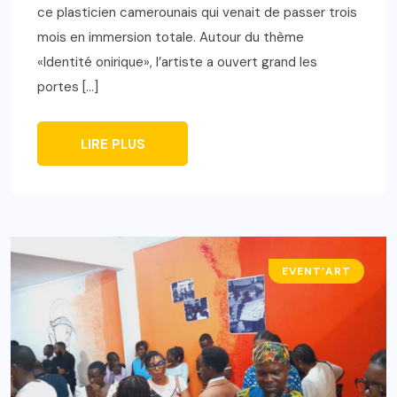
ce plasticien camerounais qui venait de passer trois
mois en immersion totale. Autour du thème
«Identité onirique», l’artiste a ouvert grand les
portes […]
LIRE PLUS
EVENT’ART
A LA UNE