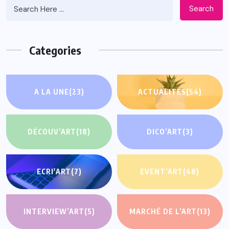
Search
Categories
A LA UNE
(23)
ACTUALITÉS
(54)
DÉCOUV’ART
(18)
DICO’ART
(3)
ECRI'ART
(7)
EVENT’ART
(48)
INTERVIEW’ART
(5)
MARCHÉ DE L’ART
(13)