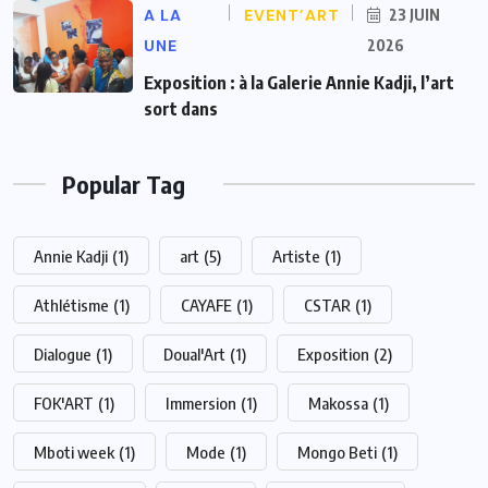
A LA
EVENT’ART
23 JUIN
UNE
2026
Exposition : à la Galerie Annie Kadji, l’art
sort dans
Popular Tag
Annie Kadji
(1)
art
(5)
Artiste
(1)
Athlétisme
(1)
CAYAFE
(1)
CSTAR
(1)
Dialogue
(1)
Doual'Art
(1)
Exposition
(2)
FOK'ART
(1)
Immersion
(1)
Makossa
(1)
Mboti week
(1)
Mode
(1)
Mongo Beti
(1)