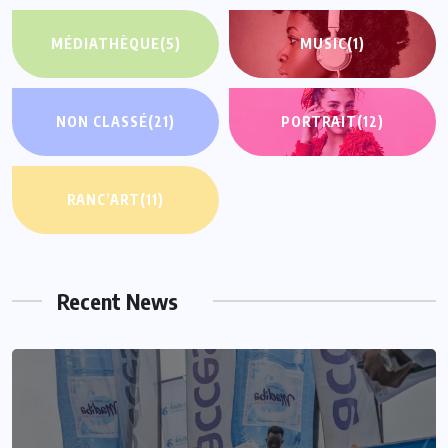
MÉDIATHÈQUE
(5)
MUSIC
(1)
NON CLASSÉ
(21)
PORTRAIT
(12)
RANC’ART
(11)
Recent News