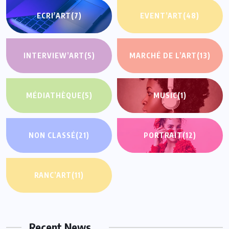
ECRI'ART
(7)
EVENT’ART
(48)
INTERVIEW’ART
(5)
MARCHÉ DE L’ART
(13)
MÉDIATHÈQUE
(5)
MUSIC
(1)
NON CLASSÉ
(21)
PORTRAIT
(12)
RANC’ART
(11)
Recent News