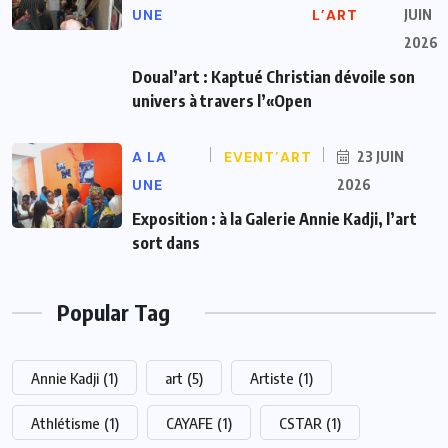
UNE
L’ART
JUIN
2026
Doual’art : Kaptué Christian dévoile son
univers à travers l’«Open
A LA
EVENT’ART
23 JUIN
UNE
2026
Exposition : à la Galerie Annie Kadji, l’art
sort dans
Popular Tag
Annie Kadji
(1)
art
(5)
Artiste
(1)
Athlétisme
(1)
CAYAFE
(1)
CSTAR
(1)