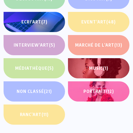
ECRI'ART
(7)
EVENT’ART
(48)
INTERVIEW’ART
(5)
MARCHÉ DE L’ART
(13)
MÉDIATHÈQUE
(5)
MUSIC
(1)
NON CLASSÉ
(21)
PORTRAIT
(12)
RANC’ART
(11)