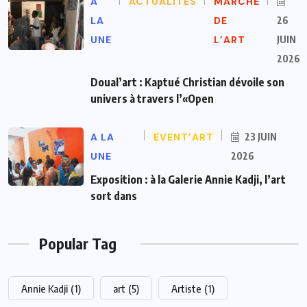
A
ACTUALITÉS
MARCHÉ
LA
DE
26
UNE
L’ART
JUIN
2026
Doual’art : Kaptué Christian dévoile son
univers à travers l’«Open
A LA
EVENT’ART
23 JUIN
UNE
2026
Exposition : à la Galerie Annie Kadji, l’art
sort dans
Popular Tag
Annie Kadji
(1)
art
(5)
Artiste
(1)