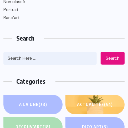
Non classé
Portrait
Ranc’art
Search
Search
Categories
A LA UNE
(23)
ACTUALITÉS
(54)
DÉCOUV’ART
(18)
DICO’ART
(3)