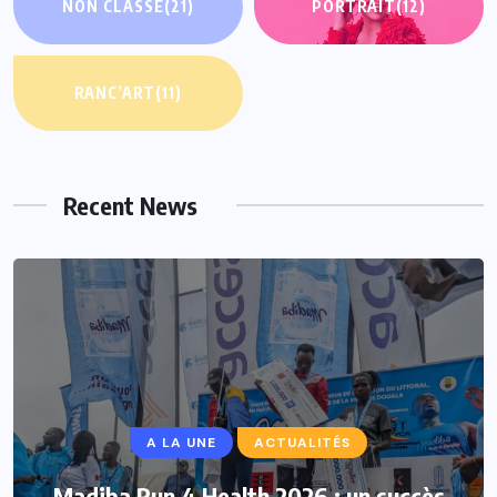
NON CLASSÉ
(21)
PORTRAIT
(12)
RANC’ART
(11)
Recent News
A LA UNE
ACTUALITÉS
Madiba Run 4 Health 2026 : un succès