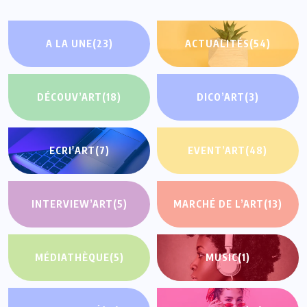
A LA UNE
(23)
ACTUALITÉS
(54)
DÉCOUV’ART
(18)
DICO’ART
(3)
ECRI'ART
(7)
EVENT’ART
(48)
INTERVIEW’ART
(5)
MARCHÉ DE L’ART
(13)
MÉDIATHÈQUE
(5)
MUSIC
(1)