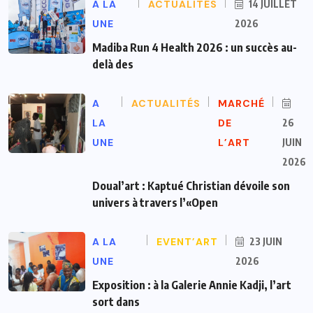
A LA
ACTUALITÉS
14 JUILLET
UNE
2026
Madiba Run 4 Health 2026 : un succès au-
delà des
A
ACTUALITÉS
MARCHÉ
LA
DE
26
UNE
L’ART
JUIN
2026
Doual’art : Kaptué Christian dévoile son
univers à travers l’«Open
A LA
EVENT’ART
23 JUIN
UNE
2026
Exposition : à la Galerie Annie Kadji, l’art
sort dans