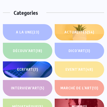
Categories
A LA UNE
(23)
ACTUALITÉS
(54)
DÉCOUV’ART
(18)
DICO’ART
(3)
ECRI'ART
(7)
EVENT’ART
(48)
INTERVIEW’ART
(5)
MARCHÉ DE L’ART
(13)
MÉDIATHÈQUE
(5)
MUSIC
(1)