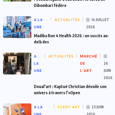
Dibombari fédère
A LA
ACTUALITÉS
14 JUILLET
UNE
2026
Madiba Run 4 Health 2026 : un succès au-
delà des
A
ACTUALITÉS
MARCHÉ
LA
DE
26
UNE
L’ART
JUIN
2026
Doual’art : Kaptué Christian dévoile son
univers à travers l’«Open
A LA
EVENT’ART
23 JUIN
UNE
2026