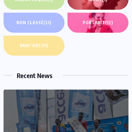
NON CLASSÉ
(21)
PORTRAIT
(12)
RANC’ART
(11)
Recent News