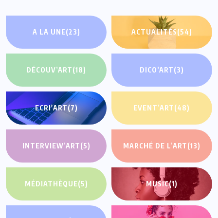
A LA UNE
(23)
ACTUALITÉS
(54)
DÉCOUV’ART
(18)
DICO’ART
(3)
ECRI'ART
(7)
EVENT’ART
(48)
INTERVIEW’ART
(5)
MARCHÉ DE L’ART
(13)
MÉDIATHÈQUE
(5)
MUSIC
(1)