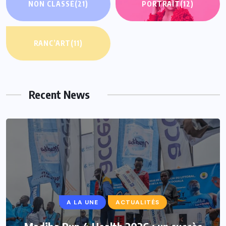
NON CLASSÉ
(21)
PORTRAIT
(12)
RANC’ART
(11)
Recent News
A LA UNE
ACTUALITÉS