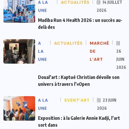
A LA
ACTUALITÉS
14 JUILLET
UNE
2026
Madiba Run 4 Health 2026 : un succès au-
delà des
A
ACTUALITÉS
MARCHÉ
LA
DE
26
UNE
L’ART
JUIN
2026
Doual’art : Kaptué Christian dévoile son
univers à travers l’«Open
A LA
EVENT’ART
23 JUIN
UNE
2026
Exposition : à la Galerie Annie Kadji, l’art
sort dans