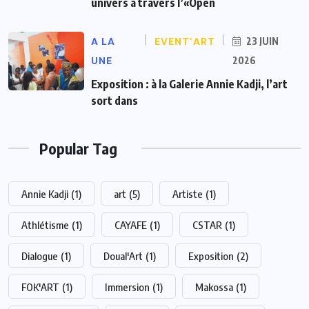
univers à travers l’«Open
A LA
EVENT’ART
23 JUIN
UNE
2026
Exposition : à la Galerie Annie Kadji, l’art
sort dans
Popular Tag
Annie Kadji
(1)
art
(5)
Artiste
(1)
Athlétisme
(1)
CAYAFE
(1)
CSTAR
(1)
Dialogue
(1)
Doual'Art
(1)
Exposition
(2)
FOK'ART
(1)
Immersion
(1)
Makossa
(1)