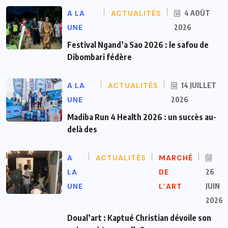
A LA
ACTUALITÉS
4 AOÛT
UNE
2026
Festival Ngand’a Sao 2026 : le safou de
Dibombari fédère
A LA
ACTUALITÉS
14 JUILLET
UNE
2026
Madiba Run 4 Health 2026 : un succès au-
delà des
A
ACTUALITÉS
MARCHÉ
LA
DE
26
UNE
L’ART
JUIN
2026
Doual’art : Kaptué Christian dévoile son