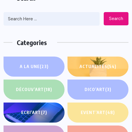
Search
Categories
A LA UNE
(23)
ACTUALITÉS
(54)
DÉCOUV’ART
(18)
DICO’ART
(3)
ECRI'ART
(7)
EVENT’ART
(48)