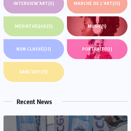
INTERVIEW’ART
(5)
MARCHÉ DE L’ART
(13)
MÉDIATHÈQUE
(5)
MUSIC
(1)
NON CLASSÉ
(21)
PORTRAIT
(12)
RANC’ART
(11)
Recent News