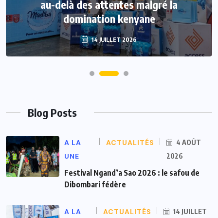
Doual’art : Kaptué Christian dévoile son
au-delà des attentes malgré la
univers à travers l’«Open Studio»
domination kenyane
14 JUILLET 2026
26 JUIN 2026
Blog Posts
A LA
ACTUALITÉS
4 AOÛT
UNE
2026
Festival Ngand’a Sao 2026 : le safou de
Dibombari fédère
A LA
ACTUALITÉS
14 JUILLET