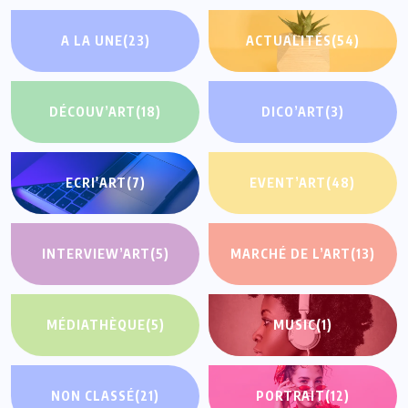
A LA UNE
(23)
ACTUALITÉS
(54)
DÉCOUV’ART
(18)
DICO’ART
(3)
ECRI'ART
(7)
EVENT’ART
(48)
INTERVIEW’ART
(5)
MARCHÉ DE L’ART
(13)
MÉDIATHÈQUE
(5)
MUSIC
(1)
NON CLASSÉ
(21)
PORTRAIT
(12)