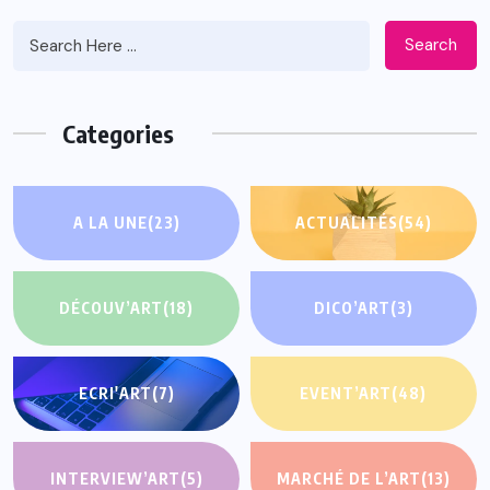
Search
Categories
A LA UNE
(23)
ACTUALITÉS
(54)
DÉCOUV’ART
(18)
DICO’ART
(3)
ECRI'ART
(7)
EVENT’ART
(48)
INTERVIEW’ART
(5)
MARCHÉ DE L’ART
(13)