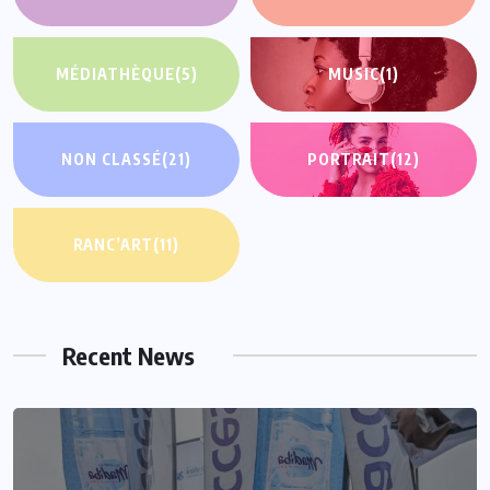
MÉDIATHÈQUE
(5)
MUSIC
(1)
NON CLASSÉ
(21)
PORTRAIT
(12)
RANC’ART
(11)
Recent News