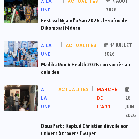
A LA
ACTUALITÉS
4 AOÛT
UNE
2026
Festival Ngand’a Sao 2026 : le safou de
Dibombari fédère
A LA
ACTUALITÉS
14 JUILLET
UNE
2026
Madiba Run 4 Health 2026 : un succès au-
delà des
A
ACTUALITÉS
MARCHÉ
LA
DE
26
UNE
L’ART
JUIN
2026
Doual’art : Kaptué Christian dévoile son
univers à travers l’«Open