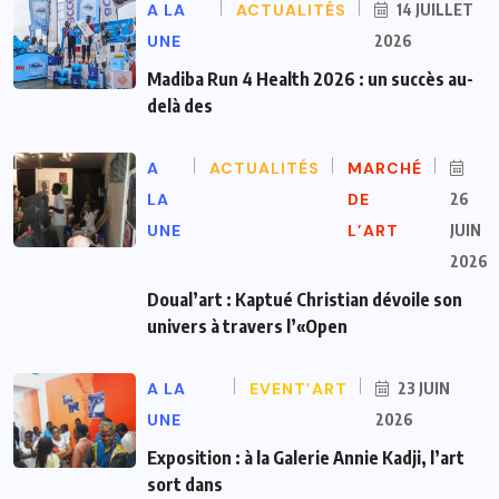
A LA
ACTUALITÉS
14 JUILLET
UNE
2026
Madiba Run 4 Health 2026 : un succès au-
delà des
A
ACTUALITÉS
MARCHÉ
LA
DE
26
UNE
L’ART
JUIN
2026
Doual’art : Kaptué Christian dévoile son
univers à travers l’«Open
A LA
EVENT’ART
23 JUIN
UNE
2026
Exposition : à la Galerie Annie Kadji, l’art
sort dans