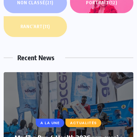
NON CLASSÉ
(21)
PORTRAIT
(12)
RANC’ART
(11)
Recent News
A LA UNE
ACTUALITÉS