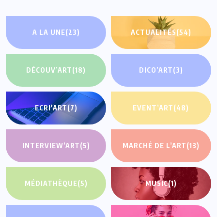
A LA UNE
(23)
ACTUALITÉS
(54)
DÉCOUV’ART
(18)
DICO’ART
(3)
ECRI'ART
(7)
EVENT’ART
(48)
INTERVIEW’ART
(5)
MARCHÉ DE L’ART
(13)
MÉDIATHÈQUE
(5)
MUSIC
(1)