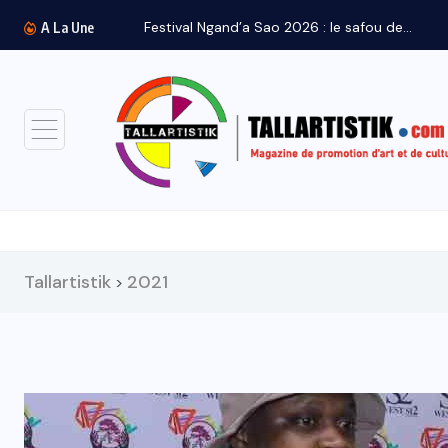
A La Une
Tallartistik
2021
>