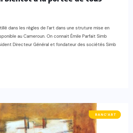
llé dans les règles de l’art dans une struture mise en
disponible au Cameroun. On connait Émile Parfait Simb
ident Directeur Général et fondateur des sociétés Simb
EVENT’ART
RANC’ART